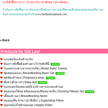
กรณีสั่งซื้อมากกว่า 10 เล่ม รับราคาพิเศษ กรุณาติดต่อ
ถ้าต้องการสั่งซื้อภาษาอังกฤษ หรือต้องการหาหนังสือและอื่นๆของคุณแอนเดรีย และ
Birth International ลองไปที่
www.birthinternational.com
« Back
Products by Silk Leaf
แบบฟอร์มแจ้งชำระเงิน
ต้องการสั่งซื้อต้องทำอย่างไร?คลิกที่นี่
โมเดลกระเพาะทารกแรกเกิด | Model Baby Tummy
ชุดสอนนมแม่ | Breastfeeding Basic Set
ชุดท้องจำลอง | Pregnancy prop.
ตุ๊กตาเด็กทารก | Baby doll
ถุงประคบร้อนขนาดมินิ ถุงข้าวสารประคบเต้านม
หมอนรองให้นม พร้อมหมอนเสริมขนาดเล็ก | Nursing Pillows Set
เอี้ยมเต้านม | Breastfeeding Apron
หมอนเสริม ผ้าขาวม้าสีเขียว | Supporting Pillow
อุปกรณ์แก้ไขหัวนมบอด | Nipple Puller