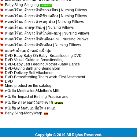
สื่อและอุปกรณ์งานสัปดาห์นมแม่โลก 2024
Baby Sling-Slingling
หมอนให้นม ผ้าขาวม้าสีขาว-เขียว | Nursing Pillows
หมอนให้นม ผ้าขาวม้าสีฟ้า-เหลือง | Nursing Pillows
หมอนให้นม ผ้าขาวม้าชมพู-ม่วง | Nursing Pillows
หมอนให้นม ลายจุดสีชมพู | Nursing Pillows
หมอนให้นม ผ้าขาวม้าสีน้ำเงิน-ชมพู | Nursing Pillows
หมอนให้นม ผ้าขาวม้าสีเหลือง-ม่วง | Nursing Pillows
หมอนให้นม ผ้าขาวม้าสีเหลือง | Nursing Pillows
แผ่นซับน้ำนม ผ้าทอมือเนื้อนุ่ม
DVD-Baby Baby Oh Baby- Breastfeeding DVD
DVD-Visual Guide to Breastfeeding
DVD-Baby Led Feeding,Mother -Baby Dance
DVD-Giving Birth and Being Born
DVD-Delivery Self Attachment
DVD-Breastfeeding That's work :First Attachment
DVD
More product on the catalog
หนังสือ-Medication&Mother's Milk
หนังสือ -Impact of Birthing Practice and
หนังสือ- การคลอดวิถีธรรมชาติ
หนังสือ เคล็ดลับแม่มือใหม่ นมแม่
Baby Sling-MobyWarp
Copyright © 2010 All Rights Reserved.