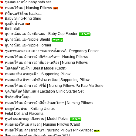
ชุดสอนอาบน้ำ baby bath set
หมอนให้นม | Nursing Pillows
ที่ปั้มนมซิลิโคน haakaa
Baby Sling-Ring Sling
ถุงเก็บน้ำนม
Birth Ball
อุปกรณ์นมแม่ ถ้วยป้อนนม | Baby Cup Feeder
อุปกรณ์นมแม่-Nipple Sheild
อุปกรณ์นมแม่-Nipple Former
ชุดภาพแสดงระยะต่างๆของการตั้งครรภ์ | Pregnancy Poster
หมอนให้นม ผ้าขาวม้าสีเขียวเข้ม〰 | Nursing Pillows
หมอนให้นม ผ้าขาวม้าสีม่วง-เหลือง | Nursing Pillows
โมเดลเต้านมผ้า | Breast Model (Cloth)
หมอนเสริม ลายจุดฟ้า | Supporting Pillow
หมอนเสริม ผ้าขาวม้าสีม่วง-เหลือง | Supporting Pillow
หมอนให้นม ผ้าขาวม้าซีรี่ย์ | Nursing Pillows Pa Kao Ma Serie
ชุดเริ่มต้นคลีนิกนมแม่ Lactation Clinic Starter Set
ผ้าอ้อมผ้าเนื้อนุ่ม
หมอนให้นม ผ้าขาวม้าสีน้ำเงินสดใส〰 | Nursing Pillows
มดลูกไหมพรม - Knitting Uterus
Fetal Doll and Placenta
หุ่นจำลองกระดูกเชิงกราน | Model Pelvis
หมอนรองให้นม ลายรถ | Nursing Pillows (Cars)
หมอนให้นม ลายตัวอักษร | Nursing Pillows Pink Alfabet