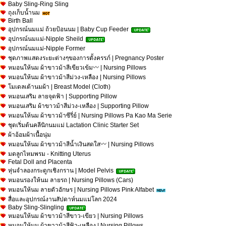
Baby Sling-Ring Sling
ถุงเก็บน้ำนม
Birth Ball
อุปกรณ์นมแม่ ถ้วยป้อนนม | Baby Cup Feeder
อุปกรณ์นมแม่-Nipple Sheild
อุปกรณ์นมแม่-Nipple Former
ชุดภาพแสดงระยะต่างๆของการตั้งครรภ์ | Pregnancy Poster
หมอนให้นม ผ้าขาวม้าสีเขียวเข้ม〰 | Nursing Pillows
หมอนให้นม ผ้าขาวม้าสีม่วง-เหลือง | Nursing Pillows
โมเดลเต้านมผ้า | Breast Model (Cloth)
หมอนเสริม ลายจุดฟ้า | Supporting Pillow
หมอนเสริม ผ้าขาวม้าสีม่วง-เหลือง | Supporting Pillow
หมอนให้นม ผ้าขาวม้าซีรี่ย์ | Nursing Pillows Pa Kao Ma Serie
ชุดเริ่มต้นคลีนิกนมแม่ Lactation Clinic Starter Set
ผ้าอ้อมผ้าเนื้อนุ่ม
หมอนให้นม ผ้าขาวม้าสีน้ำเงินสดใส〰 | Nursing Pillows
มดลูกไหมพรม - Knitting Uterus
Fetal Doll and Placenta
หุ่นจำลองกระดูกเชิงกราน | Model Pelvis
หมอนรองให้นม ลายรถ | Nursing Pillows (Cars)
หมอนให้นม ลายตัวอักษร | Nursing Pillows Pink Alfabet
สื่อและอุปกรณ์งานสัปดาห์นมแม่โลก 2024
Baby Sling-Slingling
หมอนให้นม ผ้าขาวม้าสีขาว-เขียว | Nursing Pillows
หมอนให้นม ผ้าขาวม้าสีฟ้า-เหลือง | Nursing Pillows