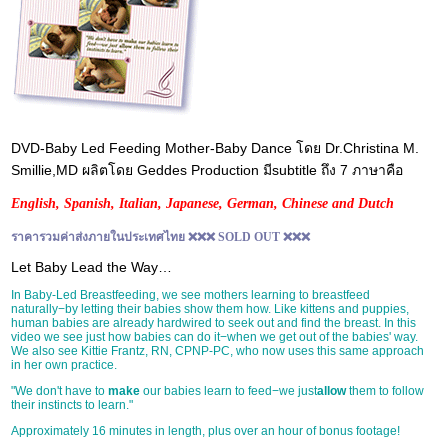
DVD-Baby Led Feeding Mother-Baby Dance โดย Dr.Christina M.
Smillie,MD ผลิตโดย Geddes Production มีsubtitle ถึง 7 ภาษาคือ
English, Spanish, Italian, Japanese, German, Chinese and Dutch
ราคารวมค่าส่งภายในประเทศไทย ❌❌❌ SOLD OUT ❌❌❌
Let Baby Lead the Way…
In Baby-Led Breastfeeding, we see mothers learning to breastfeed
naturally−by letting their babies show them how. Like kittens and puppies,
human babies are already hardwired to seek out and find the breast. In this
video we see just how babies can do it−when we get out of the babies' way.
We also see Kittie Frantz, RN, CPNP-PC, who now uses this same approach
in her own practice.
"We don't have to
make
our babies learn to feed−we just
allow
them to follow
their instincts to learn."
Approximately 16 minutes in length, plus over an hour of bonus footage!