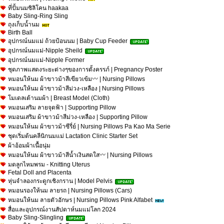
ที่ปั้มนมซิลิโคน haakaa
Baby Sling-Ring Sling
ถุงเก็บน้ำนม
Birth Ball
อุปกรณ์นมแม่ ถ้วยป้อนนม | Baby Cup Feeder
อุปกรณ์นมแม่-Nipple Sheild
อุปกรณ์นมแม่-Nipple Former
ชุดภาพแสดงระยะต่างๆของการตั้งครรภ์ | Pregnancy Poster
หมอนให้นม ผ้าขาวม้าสีเขียวเข้ม〰 | Nursing Pillows
หมอนให้นม ผ้าขาวม้าสีม่วง-เหลือง | Nursing Pillows
โมเดลเต้านมผ้า | Breast Model (Cloth)
หมอนเสริม ลายจุดฟ้า | Supporting Pillow
หมอนเสริม ผ้าขาวม้าสีม่วง-เหลือง | Supporting Pillow
หมอนให้นม ผ้าขาวม้าซีรี่ย์ | Nursing Pillows Pa Kao Ma Serie
ชุดเริ่มต้นคลีนิกนมแม่ Lactation Clinic Starter Set
ผ้าอ้อมผ้าเนื้อนุ่ม
หมอนให้นม ผ้าขาวม้าสีน้ำเงินสดใส〰 | Nursing Pillows
มดลูกไหมพรม - Knitting Uterus
Fetal Doll and Placenta
หุ่นจำลองกระดูกเชิงกราน | Model Pelvis
หมอนรองให้นม ลายรถ | Nursing Pillows (Cars)
หมอนให้นม ลายตัวอักษร | Nursing Pillows Pink Alfabet
สื่อและอุปกรณ์งานสัปดาห์นมแม่โลก 2024
Baby Sling-Slingling